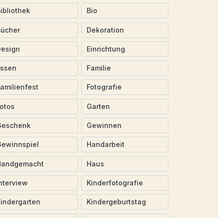
ibliothek
Bio
Bücher
Dekoration
Design
Einrichtung
Essen
Familie
amilienfest
Fotografie
otos
Garten
Geschenk
Gewinnen
ewinnspiel
Handarbeit
Handgemacht
Haus
nterview
Kinderfotografie
indergarten
Kindergeburtstag