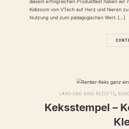
diesem erfolgreichen Produkttest haben wir n
Kidizoom von VTech auf Herz und Nieren zu p
Nutzung und zum pädagogischen Wert. […]
CONT
LAND-UND-KIND REZEPTE
,
RUND
Keksstempel – K
Kl