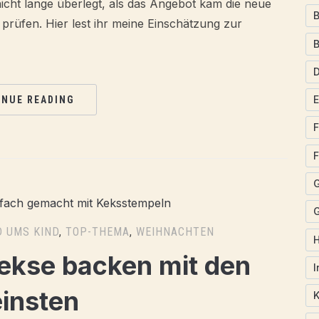
icht lange überlegt, als das Angebot kam die neue
B
rüfen. Hier lest ihr meine Einschätzung zur
INUE READING
F
F
G
 UMS KIND
,
TOP-THEMA
,
WEIHNACHTEN
ekse backen mit den
I
einsten
K