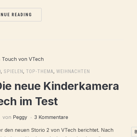
INUE READING
D
,
SPIELEN
,
TOP-THEMA
,
WEIHNACHTEN
Die neue Kinderkamera
ech im Test
von
Peggy
3 Kommentare
er den neuen Storio 2 von VTech berichtet. Nach