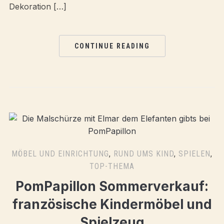
Dekoration […]
CONTINUE READING
MÖBEL UND EINRICHTUNG
,
RUND UMS KIND
,
SPIELEN
,
TOP-THEMA
PomPapillon Sommerverkauf:
französische Kindermöbel und
Spielzeug