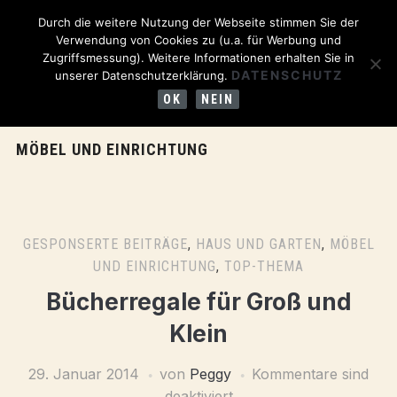
Durch die weitere Nutzung der Webseite stimmen Sie der
Verwendung von Cookies zu (u.a. für Werbung und
Zugriffsmessung). Weitere Informationen erhalten Sie in
DATENSCHUTZ
unserer Datenschutzerklärung.
OK
NEIN
MÖBEL UND EINRICHTUNG
GESPONSERTE BEITRÄGE
,
HAUS UND GARTEN
,
MÖBEL
UND EINRICHTUNG
,
TOP-THEMA
Bücherregale für Groß und
Klein
29. Januar 2014
von
Peggy
Kommentare sind
deaktiviert