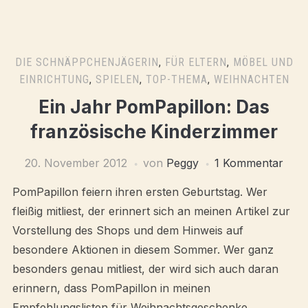
DIE SCHNÄPPCHENJÄGERIN
,
FÜR ELTERN
,
MÖBEL UND
EINRICHTUNG
,
SPIELEN
,
TOP-THEMA
,
WEIHNACHTEN
Ein Jahr PomPapillon: Das
französische Kinderzimmer
20. November 2012
von
Peggy
1 Kommentar
PomPapillon feiern ihren ersten Geburtstag. Wer
fleißig mitliest, der erinnert sich an meinen Artikel zur
Vorstellung des Shops und dem Hinweis auf
besondere Aktionen in diesem Sommer. Wer ganz
besonders genau mitliest, der wird sich auch daran
erinnern, dass PomPapillon in meinen
Empfehlungslisten für Weihnachtsgeschenke