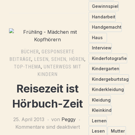
Gewinnspiel
Handarbeit
Handgemacht
Haus
Interview
BÜCHER
,
GESPONSERTE
Kinderfotografie
BEITRÄGE
,
LESEN, SEHEN, HÖREN
,
TOP-THEMA
,
UNTERWEGS MIT
Kindergarten
KINDERN
Kindergeburtstag
Reisezeit ist
Kinderkleidung
Hörbuch-Zeit
Kleidung
Kleinkind
25. April 2013
von
Peggy
Lernen
Kommentare sind deaktiviert
Lesen
Mutter