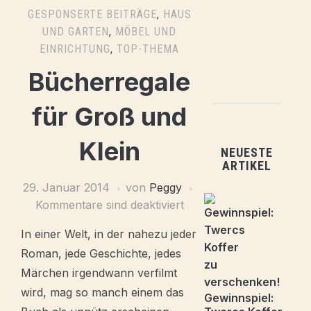
GESPONSERTE BEITRÄGE
,
HAUS
UND GARTEN
,
MÖBEL UND
EINRICHTUNG
,
TOP-THEMA
Bücherregale
für Groß und
Klein
NEUESTE
ARTIKEL
29. Januar 2014
von
Peggy
Kommentare sind deaktiviert
In einer Welt, in der nahezu jeder
Roman, jede Geschichte, jedes
Märchen irgendwann verfilmt
wird, mag so manch einem das
Gewinnspiel: