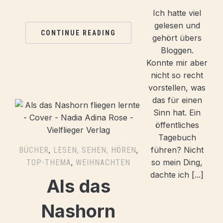
Ich hatte viel
gelesen und
CONTINUE READING
gehört übers
Bloggen.
Konnte mir aber
nicht so recht
vorstellen, was
das für einen
Sinn hat. Ein
öffentliches
Tagebuch
führen? Nicht
BÜCHER
,
LESEN, SEHEN, HÖREN
,
so mein Ding,
TOP-THEMA
,
WEIHNACHTEN
dachte ich [...]
Als das
Nashorn