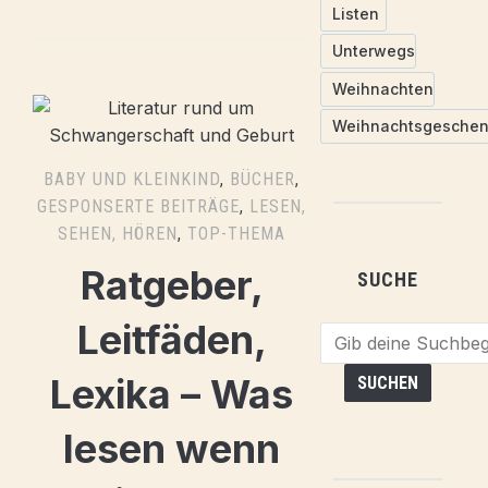
Listen
Unterwegs
Weihnachten
Weihnachtsgesche
BABY UND KLEINKIND
,
BÜCHER
,
GESPONSERTE BEITRÄGE
,
LESEN,
SEHEN, HÖREN
,
TOP-THEMA
Ratgeber,
SUCHE
Leitfäden,
Lexika – Was
lesen wenn