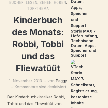
BÜCHER
,
LESEN, SEHEN, HÖREN
,
TOP-THEMA
Kinderbuch
des Monats:
Storio MAX 7:
Lieferumfang,
Technische
Robbi, Tobbi
Daten, Apps,
Speicher und
und das
Support
Fliewatüüt
1. November 2013
von
Peggy
Kommentare sind deaktiviert
Der Kinderbuchklassiker Robbi,
Tobbi und das Fliewatüüt von