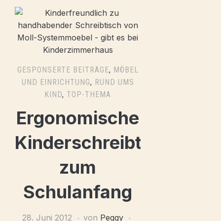
GESPONSERTE BEITRÄGE
,
MÖBEL
UND EINRICHTUNG
,
RUND UMS
KIND
,
TOP-THEMA
Ergonomische
Kinderschreibtische
zum
Schulanfang
28. Juni 2012
von
Peggy