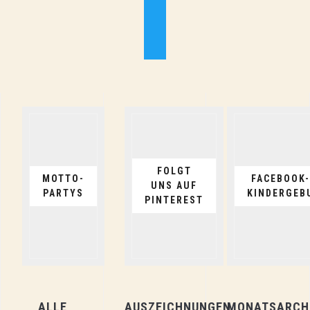
twitter
FOLGT
MOTTO-
FACEBOOK
UNS AUF
PARTYS
KINDERGEB
PINTEREST
ALLE
AUSZEICHNUNGEN
MONATSARCH