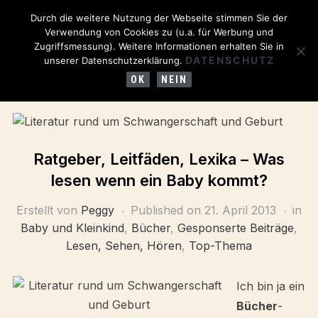
Durch die weitere Nutzung der Webseite stimmen Sie der
Verwendung von Cookies zu (u.a. für Werbung und
Zugriffsmessung). Weitere Informationen erhalten Sie in
DATENSCHUTZ
unserer Datenschutzerklärung.
OK
NEIN
Ratgeber, Leitfäden, Lexika – Was
lesen wenn ein Baby kommt?
Erstellt von
Peggy
Published on
21. April 2013
in
Baby und Kleinkind
,
Bücher
,
Gesponserte Beiträge
,
Lesen, Sehen, Hören
,
Top-Thema
Ich bin ja ein
Bücher
-