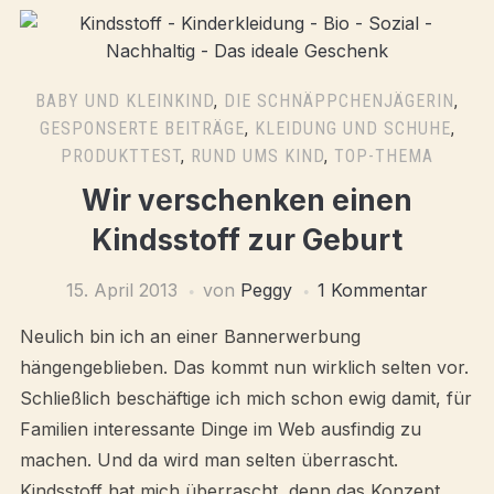
BABY UND KLEINKIND
,
DIE SCHNÄPPCHENJÄGERIN
,
GESPONSERTE BEITRÄGE
,
KLEIDUNG UND SCHUHE
,
PRODUKTTEST
,
RUND UMS KIND
,
TOP-THEMA
Wir verschenken einen
Kindsstoff zur Geburt
15. April 2013
von
Peggy
1 Kommentar
Neulich bin ich an einer Bannerwerbung
hängengeblieben. Das kommt nun wirklich selten vor.
Schließlich beschäftige ich mich schon ewig damit, für
Familien interessante Dinge im Web ausfindig zu
machen. Und da wird man selten überrascht.
Kindsstoff hat mich überrascht, denn das Konzept