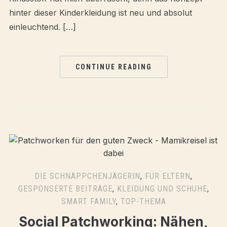
hinter dieser Kinderkleidung ist neu und absolut
einleuchtend. […]
CONTINUE READING
DIE SCHNÄPPCHENJÄGERIN
,
FÜR ELTERN
,
GESPONSERTE BEITRÄGE
,
KLEIDUNG UND SCHUHE
,
SMART FAMILY
,
TOP-THEMA
Social Patchworking: Nähen,