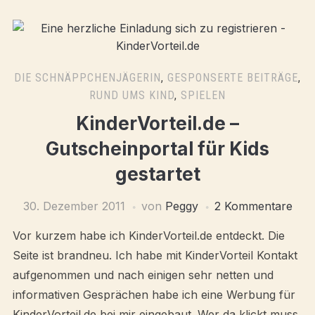
DIE SCHNÄPPCHENJÄGERIN
,
GESPONSERTE BEITRÄGE
,
RUND UMS KIND
,
SPIELEN
KinderVorteil.de –
Gutscheinportal für Kids
gestartet
30. Dezember 2011
von
Peggy
2 Kommentare
Vor kurzem habe ich KinderVorteil.de entdeckt. Die
Seite ist brandneu. Ich habe mit KinderVorteil Kontakt
aufgenommen und nach einigen sehr netten und
informativen Gesprächen habe ich eine Werbung für
KinderVorteil.de bei mir eingebaut. Wer da klickt muss