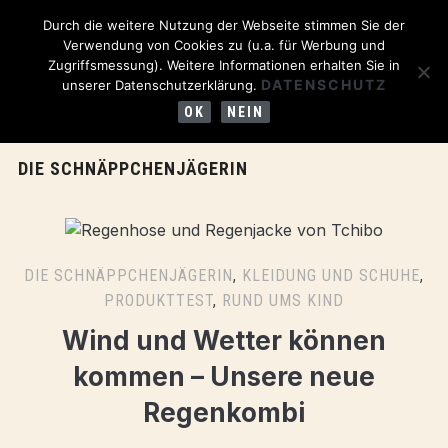
Durch die weitere Nutzung der Webseite stimmen Sie der
Verwendung von Cookies zu (u.a. für Werbung und
Zugriffsmessung). Weitere Informationen erhalten Sie in
DATENSCHUTZ
unserer Datenschutzerklärung.
OK
NEIN
DIE SCHNÄPPCHENJÄGERIN
DIE SCHNÄPPCHENJÄGERIN
,
KLEIDUNG UND SCHUHE
,
PRODUKTTEST
,
RUND UMS KIND
Wind und Wetter können
kommen – Unsere neue
Regenkombi