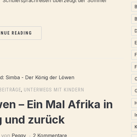
ür Schülersprachreisen überzeugt der Sommer
B
INUE READING
F
F
BEITRÄGE
,
UNTERWEGS MIT KINDERN
G
en – Ein Mal Afrika in
I
 und zurück
K
von
Peggy
2 Kommentare