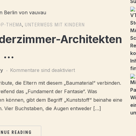
OP-THEMA
,
UNTERWEGS MIT KINDERN
inderzimmer-Architekten
…
gy
Kommentare sind deaktiviert
ribute, die Eltern mit diesem „Baumaterial“ verbinden.
greifend das „Fundament der Fantasie“. Was
en können, gibt dem Begriff „Kunststoff“ beinahe eine
. Vier Buchstaben, die Augen entweder […]
INUE READING