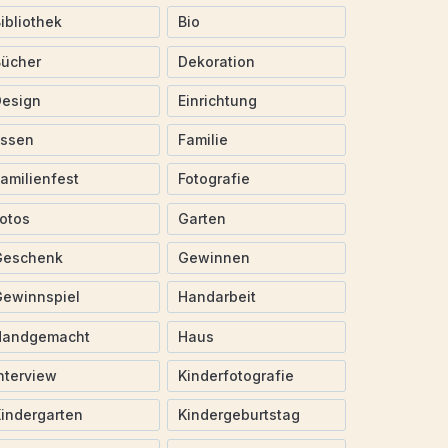
ibliothek
Bio
Bücher
Dekoration
Design
Einrichtung
Essen
Familie
amilienfest
Fotografie
otos
Garten
Geschenk
Gewinnen
ewinnspiel
Handarbeit
Handgemacht
Haus
nterview
Kinderfotografie
indergarten
Kindergeburtstag