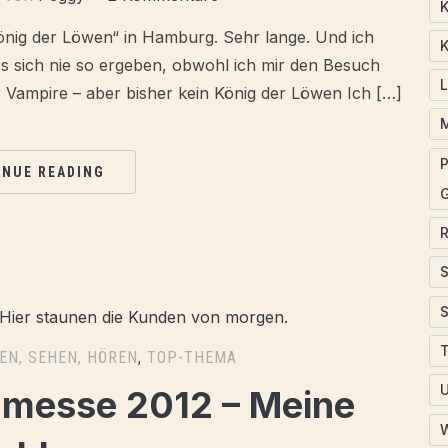
K
önig der Löwen“ in Hamburg. Sehr lange. Und ich
K
s sich nie so ergeben, obwohl ich mir den Besuch
Vampire – aber bisher kein König der Löwen Ich […]
P
INUE READING
T
EN, SEHEN, HÖREN
,
TOP-THEMA
hmesse 2012 – Meine