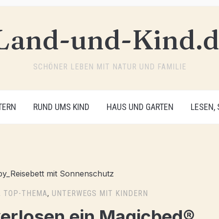
SCHÖNER LEBEN MIT NATUR UND FAMILIE
TERN
RUND UMS KIND
HAUS UND GARTEN
LESEN,
,
TOP-THEMA
,
UNTERWEGS MIT KINDERN
verlosen ein Magicbed®