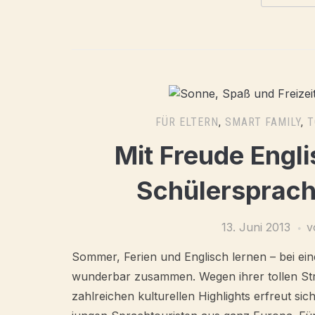
FÜR ELTERN
,
SMART FAMILY
,
T
Mit Freude Engli
Schülersprach
13. Juni 2013
v
Sommer, Ferien und Englisch lernen – bei ei
wunderbar zusammen. Wegen ihrer tollen Strä
zahlreichen kulturellen Highlights erfreut sic