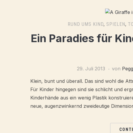
RUND UMS KIND
,
SPIELEN
,
T
Ein Paradies für K
29. Juli 2013
von
Peg
Klein, bunt und überall. Das sind wohl die Att
Für Kinder hingegen sind sie schlicht und er
Kinderhände aus ein wenig Plastik konstruier
neue, augenzwinkernd zweideutige Dimension
CONT