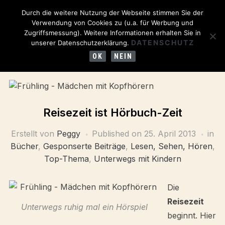
Durch die weitere Nutzung der Webseite stimmen Sie der
Verwendung von Cookies zu (u.a. für Werbung und
Zugriffsmessung). Weitere Informationen erhalten Sie in
DATENSCHUTZ
unserer Datenschutzerklärung.
OK
NEIN
Reisezeit ist Hörbuch-Zeit
Erstellt von
Peggy
Published on
25. April 2013
in
Bücher
,
Gesponserte Beiträge
,
Lesen, Sehen, Hören
,
Top-Thema
,
Unterwegs mit Kindern
Die
Reisezeit
Unterwegs ruhig mal ein Hörspiel
beginnt. Hier