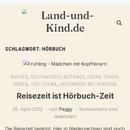
SCHLAGWORT:
HÖRBUCH
BÜCHER
,
GESPONSERTE BEITRÄGE
,
LESEN, SEHEN,
HÖREN
,
TOP-THEMA
,
UNTERWEGS MIT KINDERN
Reisezeit ist Hörbuch-Zeit
25. April 2013
von
Peggy
Kommentare sind
deaktiviert
Die Reisezeit beginnt. Hier in Niedersachsen sind noch