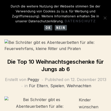
Durch die weitere Nutzung der Webseite stimmen Sie der
Verwendung von Cookies zu (u.a. für Werbung und
Zugriffsmessung). Weitere Informationen erhalten Sie in
DATENSCHUTZ
unserer Datenschutzerklärung.
OK
NEIN
Die Top 10 Weihnachtsgeschenke für
Jungs ab 6
Erstellt von
Peggy
Published on
12. Dezember 2013
in
Für Eltern
,
Spielen
,
Weihnachten
Kinder
wünschen