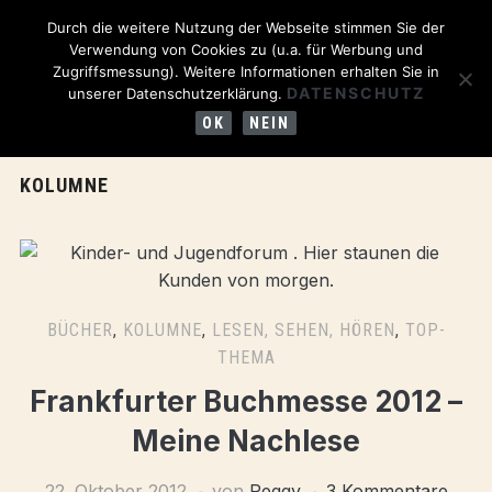
Durch die weitere Nutzung der Webseite stimmen Sie der
Verwendung von Cookies zu (u.a. für Werbung und
Zugriffsmessung). Weitere Informationen erhalten Sie in
DATENSCHUTZ
unserer Datenschutzerklärung.
OK
NEIN
KOLUMNE
BÜCHER
,
KOLUMNE
,
LESEN, SEHEN, HÖREN
,
TOP-
THEMA
Frankfurter Buchmesse 2012 –
Meine Nachlese
22. Oktober 2012
von
Peggy
3 Kommentare