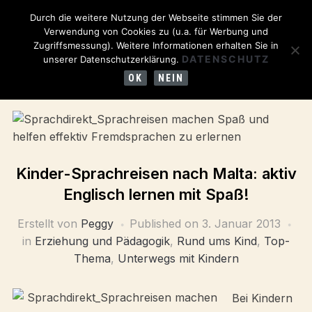
Durch die weitere Nutzung der Webseite stimmen Sie der
Verwendung von Cookies zu (u.a. für Werbung und
Zugriffsmessung). Weitere Informationen erhalten Sie in
DATENSCHUTZ
unserer Datenschutzerklärung.
OK
NEIN
Kinder-Sprachreisen nach Malta: aktiv
Englisch lernen mit Spaß!
Erstellt von
Peggy
Published on
3. Januar 2013
in
Erziehung und Pädagogik
,
Rund ums Kind
,
Top-
Thema
,
Unterwegs mit Kindern
Bei Kindern