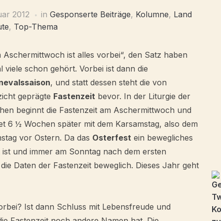
uar 2012
in
Gesponserte Beiträge
,
Kolumne
,
Land
ute
,
Top-Thema
 Aschermittwoch ist alles vorbei“, den Satz haben
 viele schon gehört. Vorbei ist dann die
nevalssaison
, und statt dessen steht die von
zicht geprägte
Fastenzeit
bevor. In der Liturgie der
chen beginnt die Fastenzeit am Aschermittwoch und
et 6 ½ Wochen später mit dem Karsamstag, also dem
stag vor Ostern. Da das
Osterfest
ein bewegliches
t ist und immer am Sonntag nach dem ersten
 die Daten der Fastenzeit beweglich. Dieses Jahr geht
vorbei? Ist dann Schluss mit Lebensfreude und
s die Fastenzeit noch andere Namen hat. Die