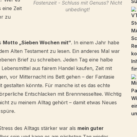
Fastenzeit - Schluss mit Genuss? Nicht
 eine Zeit
unbedingt!
er zu
as
Motto „Sieben Wochen mit“
. In einem Jahr habe
dem Alten Testament zu lesen. Ein anderes Mal war
benen Brief zu schreiben. Jeden Tag eine halbe
Lebensmittel aus fairem Handel kaufen, Zeit mit
n, vor Mitternacht ins Bett gehen – der Fantasie
t gestalten könnte. Für manche ist es das echte
örperliche Entschlacken mit Brennnesseltee. Wichtig
nicht zu meinem Alltag gehört – damit etwas Neues
spüre.
Stress des Alltags stärker war als
mein guter
selber sein und kann es am nächsten Tag wieder