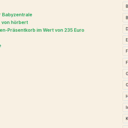
B
r Babyzentrale
r von hörbert
lien-Präsentkorb im Wert von 235 Euro
e
F
F
G
I
K