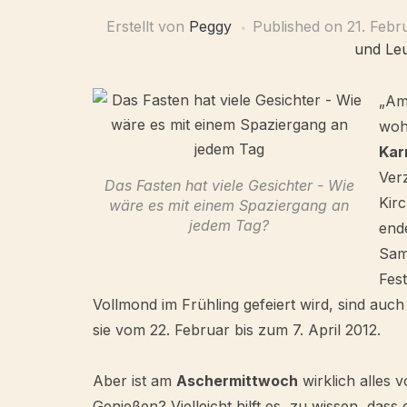
Erstellt von
Peggy
Published on
21. Febr
und Le
„Am
wohl
Kar
Ver
Das Fasten hat viele Gesichter - Wie
Kir
wäre es mit einem Spaziergang an
jedem Tag?
end
Sam
Fes
Vollmond im Frühling gefeiert wird, sind auch
sie vom 22. Februar bis zum 7. April 2012.
Aber ist am
Aschermittwoch
wirklich alles 
Genießen? Vielleicht hilft es, zu wissen, das