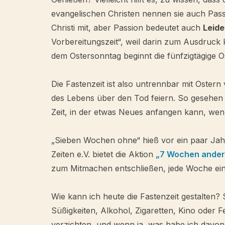
evangelischen Christen nennen sie auch Passi
Christi mit, aber Passion bedeutet auch
Leide
Vorbereitungszeit“, weil darin zum Ausdruck k
dem Ostersonntag beginnt die fünfzigtägige Os
Die Fastenzeit ist also untrennbar mit Oster
des Lebens über den Tod feiern. So gesehen i
Zeit, in der etwas Neues anfangen kann, wenn
„Sieben Wochen ohne“ hieß vor ein paar Jahr
Zeiten e.V. bietet die Aktion
„7 Wochen ander
zum Mitmachen entschließen, jede Woche e
Wie kann ich heute die Fastenzeit gestalten? S
Süßigkeiten, Alkohol, Zigaretten, Kino oder F
verzichten, und wenn ja, was habe ich davo