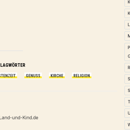
K
K
P
HLAGWÖRTER
STENZEIT
GENUSS
KIRCHE
RELIGION
T
Land-und-Kind.de