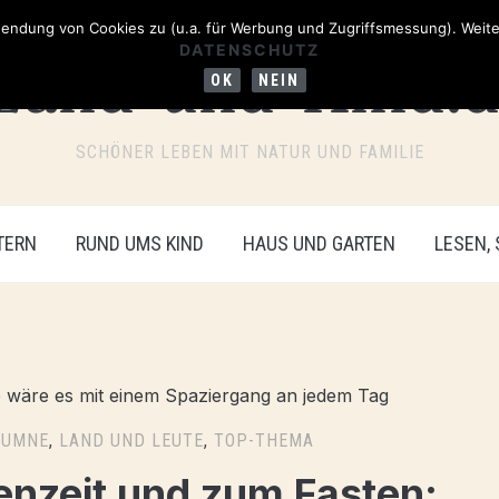
ndung von Cookies zu (u.a. für Werbung und Zugriffsmessung). Weiter
DATENSCHUTZ
OK
NEIN
SCHÖNER LEBEN MIT NATUR UND FAMILIE
TERN
RUND UMS KIND
HAUS UND GARTEN
LESEN,
LUMNE
,
LAND UND LEUTE
,
TOP-THEMA
enzeit und zum Fasten: