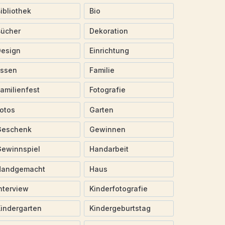
ibliothek
Bio
Bücher
Dekoration
Design
Einrichtung
Essen
Familie
amilienfest
Fotografie
otos
Garten
Geschenk
Gewinnen
ewinnspiel
Handarbeit
Handgemacht
Haus
nterview
Kinderfotografie
indergarten
Kindergeburtstag