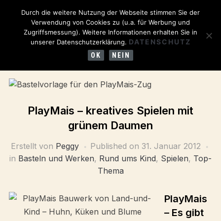
Durch die weitere Nutzung der Webseite stimmen Sie der
Verwendung von Cookies zu (u.a. für Werbung und
Zugriffsmessung). Weitere Informationen erhalten Sie in
DATENSCHUTZ
unserer Datenschutzerklärung.
OK
NEIN
PlayMais – kreatives Spielen mit
grünem Daumen
Erstellt von
Peggy
Published on
31. Januar 2012
in
Basteln und Werken
,
Rund ums Kind
,
Spielen
,
Top-
Thema
PlayMais
– Es gibt