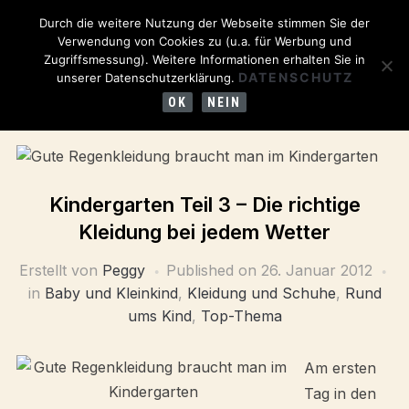
Durch die weitere Nutzung der Webseite stimmen Sie der
Verwendung von Cookies zu (u.a. für Werbung und
Zugriffsmessung). Weitere Informationen erhalten Sie in
DATENSCHUTZ
unserer Datenschutzerklärung.
OK
NEIN
Kindergarten Teil 3 – Die richtige
Kleidung bei jedem Wetter
Erstellt von
Peggy
Published on
26. Januar 2012
in
Baby und Kleinkind
,
Kleidung und Schuhe
,
Rund
ums Kind
,
Top-Thema
Am ersten
Tag in den