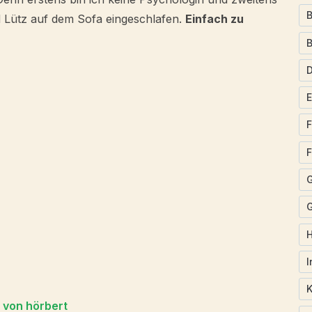
B
 Lütz auf dem Sofa eingeschlafen.
Einfach zu
F
F
G
I
K
r von hörbert