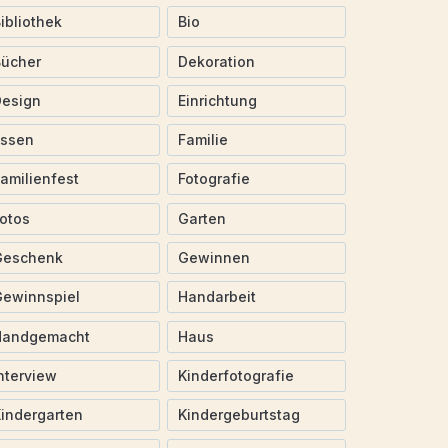
ibliothek
Bio
Bücher
Dekoration
Design
Einrichtung
Essen
Familie
amilienfest
Fotografie
otos
Garten
Geschenk
Gewinnen
ewinnspiel
Handarbeit
Handgemacht
Haus
nterview
Kinderfotografie
indergarten
Kindergeburtstag