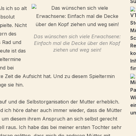
s ich so alt
bsolut
elte. Nicht
ern des
Das wünschen sich viele Erwachsene:
s Rad und
Einfach mal die Decke über den Kopf
ziehen und weg sein!
ute ist das
eltermine
nd bei
e Zeit die Aufsicht hat. Und zu diesem Spieltermin
ge sie hin.
uf und die Selbstorganisation der Mutter erheblich.
nd ich höre daher auch immer wieder, dass die Mütter
 um diesem ihrem Anspruch an sich selbst gerecht
ell raus. Ich habe das bei meiner ersten Tochter sehr
ran gelitten, dass mich die anderen Mütter mit