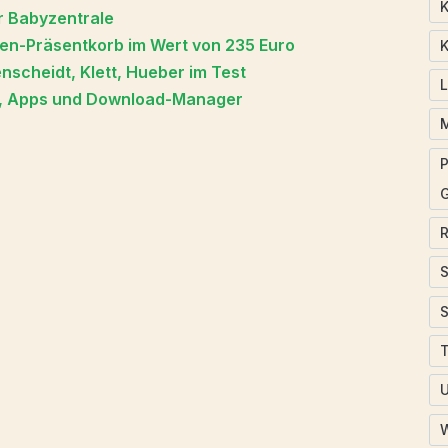
K
r Babyzentrale
lien-Präsentkorb im Wert von 235 Euro
K
scheidt, Klett, Hueber im Test
on, Apps und Download-Manager
P
T