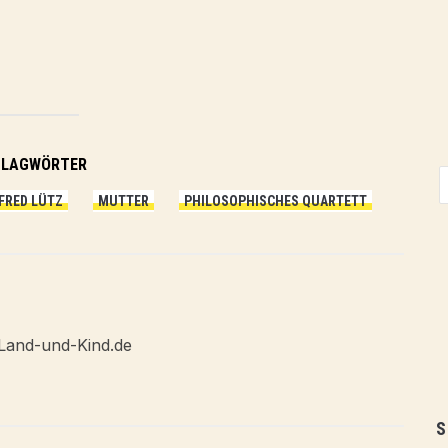
HLAGWÖRTER
FRED LÜTZ
MUTTER
PHILOSOPHISCHES QUARTETT
Land-und-Kind.de
S