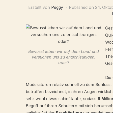
Erstellt von
Peggy
Published on
24. Okto
Ges
Qui
Woc
Fer
Bewusst leben wir auf dem Land und
The
versuchen uns zu entschleunigen,
oder?
Gese
Die
Moderatoren relativ schnell zu dem Schluss, 
betroffen bezeichnet, in ihren Augen wirkli
sehr wohl etwas schief laufe, sodass
9 Milli
Begriff auf ihren Schultern mit sich herumschl
jegliche Art der
Erschöpfung
verwendet werde