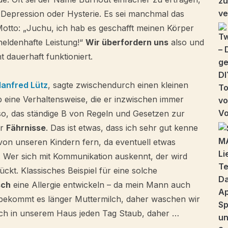
l Depression oder Hysterie. Es sei manchmal das
Motto: „Juchu, ich hab es geschafft meinen Körper
heldenhafte Leistung!“
Wir überfordern uns
also und
 dauerhaft funktioniert.
anfred Lütz
, sagte zwischendurch einen kleinen
b eine Verhaltensweise, die er inzwischen immer
so, das ständige B von Regeln und Gesetzen zur
er
Fährnisse
. Das ist etwas, dass ich sehr gut kenne
 von unseren Kindern fern, da eventuell etwas
. Wer sich mit Kommunikation auskennt, der wird
ckt. Klassisches Beispiel für eine solche
sch
eine Allergie entwickeln – da mein Mann auch
lb bekommt es länger Muttermilch, daher waschen wir
ich in unserem Haus jeden Tag Staub, daher …