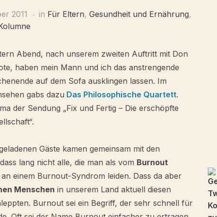
ber 2011
in
Für Eltern
,
Gesundheit und Ernährung
,
Kolumne
tern Abend, nach unserem zweiten Auftritt mit Don
jote, haben mein Mann und ich das anstrengende
henende auf dem Sofa ausklingen lassen. Im
nsehen gabs dazu
Das Philosophische Quartett
.
ma der Sendung „Fix und Fertig – Die erschöpfte
llschaft“.
 geladenen Gäste kamen gemeinsam mit den
dass lang nicht alle, die man als vom
Burnout
ch an einem Burnout-Syndrom leiden. Dass da aber
onen Menschen
in unserem Land aktuell diesen
eppten. Burnout sei ein Begriff, der sehr schnell für
. Oft sei der Name Burnout einfacher zu ertragen,