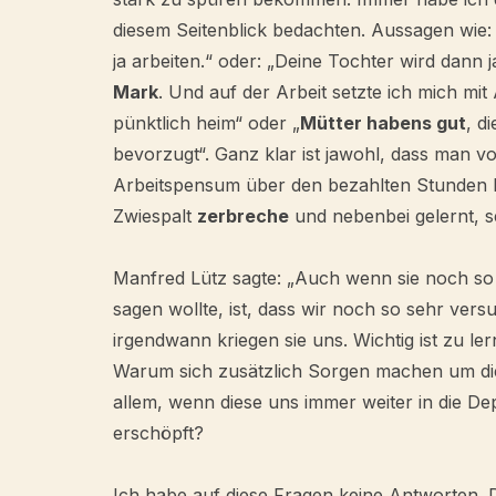
diesem Seitenblick bedachten. Aussagen wie: 
ja arbeiten.“ oder: „Deine Tochter wird dann
Mark
. Und auf der Arbeit setzte ich mich mi
pünktlich heim“ oder „
Mütter habens gut
, d
bevorzugt“. Ganz klar ist jawohl, dass man vo
Arbeitspensum über den bezahlten Stunden lie
Zwiespalt
zerbreche
und nebenbei gelernt, se
Manfred Lütz sagte: „Auch wenn sie noch so 
sagen wollte, ist, dass wir noch so sehr ve
irgendwann kriegen sie uns. Wichtig ist zu ler
Warum sich zusätzlich Sorgen machen um die 
allem, wenn diese uns immer weiter in die Dep
erschöpft?
Ich habe auf diese Fragen keine Antworten. 