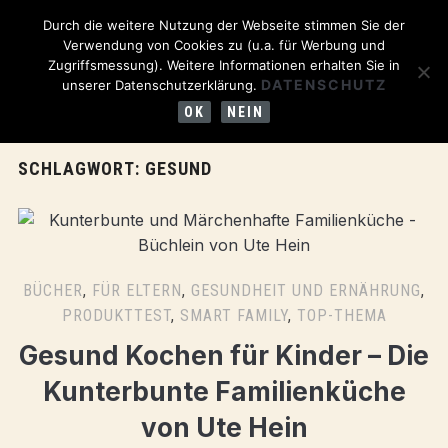
Durch die weitere Nutzung der Webseite stimmen Sie der
Verwendung von Cookies zu (u.a. für Werbung und
Zugriffsmessung). Weitere Informationen erhalten Sie in
DATENSCHUTZ
unserer Datenschutzerklärung.
OK
NEIN
SCHLAGWORT:
GESUND
BÜCHER
,
FÜR ELTERN
,
GESUNDHEIT UND ERNÄHRUNG
,
PRODUKTTEST
,
SMART FAMILY
,
TOP-THEMA
Gesund Kochen für Kinder – Die
Kunterbunte Familienküche
von Ute Hein