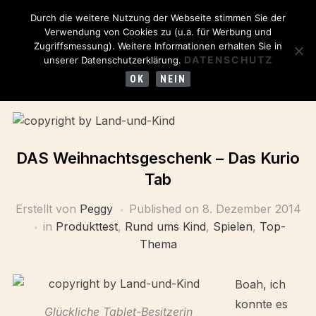
Durch die weitere Nutzung der Webseite stimmen Sie der
Verwendung von Cookies zu (u.a. für Werbung und
Zugriffsmessung). Weitere Informationen erhalten Sie in
DATENSCHUTZ
unserer Datenschutzerklärung.
OK
NEIN
DAS Weihnachtsgeschenk – Das Kurio
Tab
Erstellt von
Peggy
Published on
8. Dezember 2014
in
Produkttest
,
Rund ums Kind
,
Spielen
,
Top-
Thema
Boah, ich
konnte es
Glückliche Tablet-Besitzerin