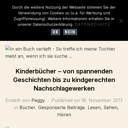
Durch die weitere Nutzung der Webseite stimmen Sie der
Verwendung von Cookies zu (u.a. für Werbung und
Zugriffsmessung). Weitere Informationen erhalten Sie in
DATENSCHUTZ
unserer Datenschutzerklärung.
OK
NEIN
Kinderbücher – von spannenden
Geschichten bis zu kindgerechten
Nachschlagewerken
Erstellt von
Peggy
Published on
18. November 2011
in
Bücher
,
Gesponserte Beiträge
,
Lesen, Sehen,
Hören