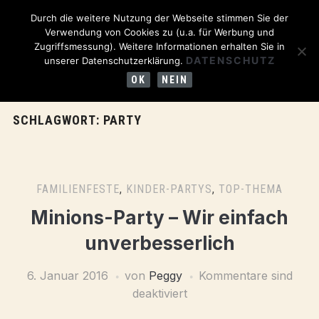
Durch die weitere Nutzung der Webseite stimmen Sie der
Verwendung von Cookies zu (u.a. für Werbung und
Zugriffsmessung). Weitere Informationen erhalten Sie in
DATENSCHUTZ
unserer Datenschutzerklärung.
OK
NEIN
SCHLAGWORT:
PARTY
FAMILIENFESTE
,
KINDER-PARTYS
,
TOP-THEMA
Minions-Party – Wir einfach
unverbesserlich
6. Januar 2016
von
Peggy
Kommentare sind
deaktiviert