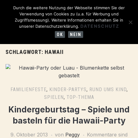
Durch die weitere Nutzung der Webseite stimmen Sie der
Verwendung von Cookies zu (u.a. für Werbung und
Zugriffsmessung). Weitere Informationen erhalten Sie in
DATENSCHUTZ
unserer Datenschutzerklärung.
OK
NEIN
SCHLAGWORT:
HAWAII
FAMILIENFESTE
,
KINDER-PARTYS
,
RUND UMS KIND
,
SPIELEN
,
TOP-THEMA
Kindergeburtstag – Spiele und
basteln für die Hawaii-Party
9. Oktober 2013
von
Peggy
Kommentare sind