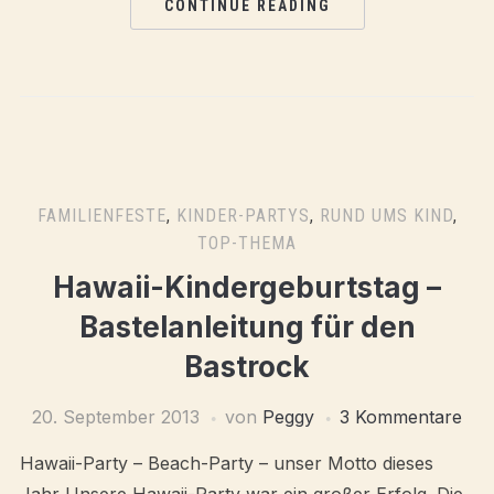
CONTINUE READING
FAMILIENFESTE
,
KINDER-PARTYS
,
RUND UMS KIND
,
TOP-THEMA
Hawaii-Kindergeburtstag –
Bastelanleitung für den
Bastrock
20. September 2013
von
Peggy
3 Kommentare
Hawaii-Party – Beach-Party – unser Motto dieses