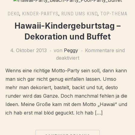
DEKO
,
KINDER-PARTYS
,
RUND UMS KIND
,
TOP-THEMA
Hawaii-Kindergeburtstag –
Dekoration und Buffet
4. Oktober 2013
von
Peggy
Kommentare sind
deaktiviert
Wenns eine richtige Motto-Party sein soll, dann kann
man sich gar nicht genug einfallen lassen. Umso
mehr man dekoriert, bastelt, backt und tut, desto
runder wird das Ganze. Doch manchmal fehlen ja die
Ideen. Meine Große kam mit dem Motto „Hawaii“ und
ich hab erst mal blöd geguckt. Ich hab […]