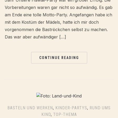
Jahr Unsere Hawaii-Party war ein großer Erfolg. Die
Vorbereitungen waren gar nicht so aufwändig. Es gab
am Ende eine tolle Motto-Party. Angefangen habe ich
mit dem Kostüm der Mädels, hatte ich mir doch
vorgenommen die Baströckchen selbst zu machen.
Das war aber aufwändiger […]
CONTINUE READING
BASTELN UND WERKEN
,
KINDER-PARTYS
,
RUND UMS
KIND
,
TOP-THEMA