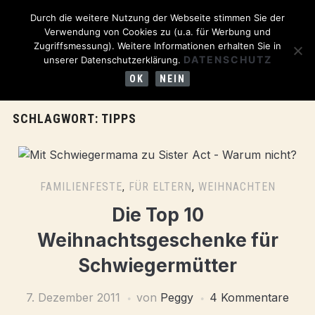
Durch die weitere Nutzung der Webseite stimmen Sie der
Verwendung von Cookies zu (u.a. für Werbung und
Zugriffsmessung). Weitere Informationen erhalten Sie in
DATENSCHUTZ
unserer Datenschutzerklärung.
OK
NEIN
SCHLAGWORT:
TIPPS
FAMILIENFESTE
,
FÜR ELTERN
,
WEIHNACHTEN
Die Top 10
Weihnachtsgeschenke für
Schwiegermütter
7. Dezember 2011
von
Peggy
4 Kommentare