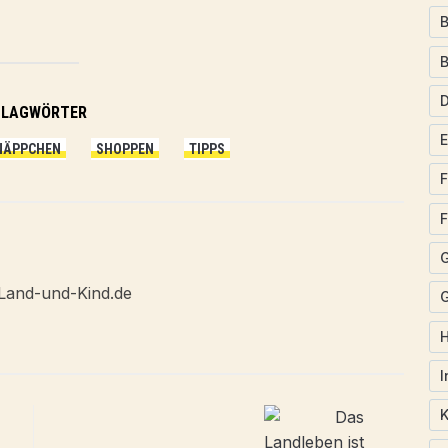
B
HLAGWÖRTER
NÄPPCHEN
SHOPPEN
TIPPS
F
F
Land-und-Kind.de
G
I
K