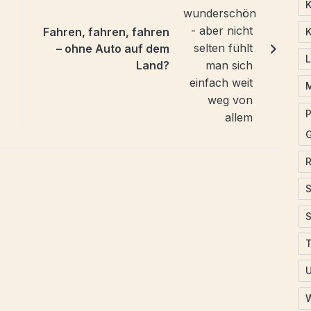
K
Fahren, fahren, fahren
K
– ohne Auto auf dem
Land?
P
T