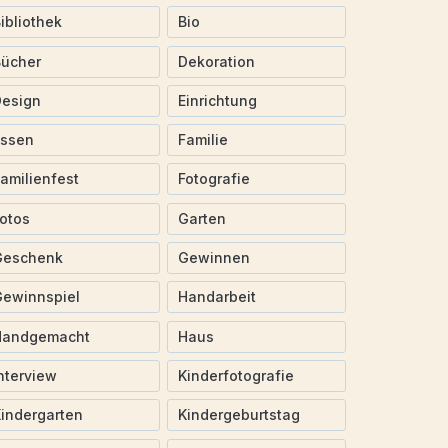
ibliothek
Bio
Bücher
Dekoration
Design
Einrichtung
Essen
Familie
amilienfest
Fotografie
otos
Garten
Geschenk
Gewinnen
ewinnspiel
Handarbeit
Handgemacht
Haus
nterview
Kinderfotografie
indergarten
Kindergeburtstag