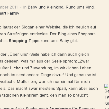
mber 2011
in
Baby und Kleinkind
,
Rund ums Kind
,
art Family
 lautet der Slogan einer Website, die ich neulich auf
nen Streifzügen entdeckte. Der Blog eines Ehepaars,
ches
Shopping-Tipps
rund ums Baby gibt.
 der „Über uns“-Seite habe ich dann auch gleich
as gelesen, was mir aus der Seele sprach: „Zwar
 außer
Liebe
und Zuwendung, im wirklichen Leben
och tausend andere Dinge dazu.“ Und genau so ist
weifache Mutter bin, war ich nur einmal für mich
ädels. Das macht zwar meistens Spaß, kann aber auch
n täglichen Kleinkram geht, den man so braucht.
ch war auf der Suche nach
Angeboten
für Pampers.