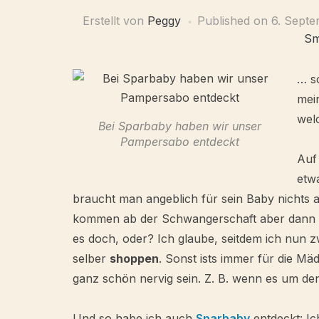
Erstellt von
Peggy
Published on
6. Septe
Sm
… so
mei
wel
Bei Sparbaby haben wir unser
Pampersabo entdeckt
Auf
etw
braucht man angeblich für sein Baby nichts
kommen ab der Schwangerschaft aber dann n
es doch, oder? Ich glaube, seitdem ich nun z
selber
shoppen
. Sonst ists immer für die M
ganz schön nervig sein. Z. B. wenn es um de
Und so habe ich auch
Sparbaby
entdeckt: I