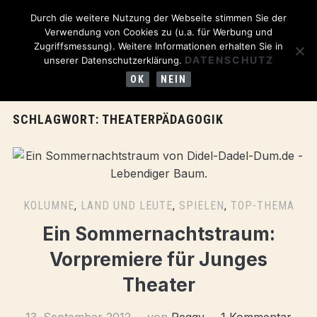
Durch die weitere Nutzung der Webseite stimmen Sie der
Verwendung von Cookies zu (u.a. für Werbung und
Zugriffsmessung). Weitere Informationen erhalten Sie in
DATENSCHUTZ
unserer Datenschutzerklärung.
OK
NEIN
SCHLAGWORT:
THEATERPÄDAGOGIK
KOLUMNE
,
LAND UND LEUTE
,
SPIELEN
,
TOP-THEMA
Ein Sommernachtstraum:
Vorpremiere für Junges
Theater