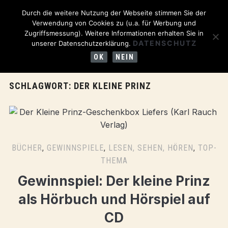
Durch die weitere Nutzung der Webseite stimmen Sie der
Verwendung von Cookies zu (u.a. für Werbung und
Zugriffsmessung). Weitere Informationen erhalten Sie in
DATENSCHUTZ
unserer Datenschutzerklärung.
OK
NEIN
SCHLAGWORT:
DER KLEINE PRINZ
BÜCHER
,
GEWINNSPIELE
,
LESEN, SEHEN, HÖREN
,
TOP-
THEMA
Gewinnspiel: Der kleine Prinz
als Hörbuch und Hörspiel auf
CD