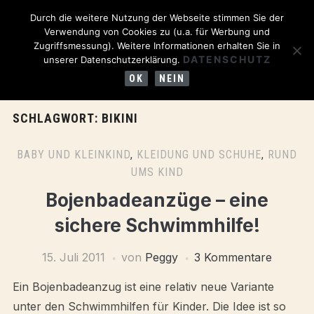
Durch die weitere Nutzung der Webseite stimmen Sie der
Verwendung von Cookies zu (u.a. für Werbung und
Zugriffsmessung). Weitere Informationen erhalten Sie in
DATENSCHUTZ
unserer Datenschutzerklärung.
OK
NEIN
SCHLAGWORT:
BIKINI
BABY UND KLEINKIND
,
KLEIDUNG UND SCHUHE
,
RUND
UMS KIND
Bojenbadeanzüge – eine
sichere Schwimmhilfe!
15. Juli 2011
von
Peggy
3 Kommentare
Ein Bojenbadeanzug ist eine relativ neue Variante
unter den Schwimmhilfen für Kinder. Die Idee ist so