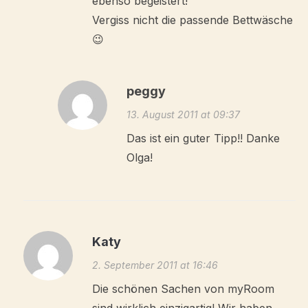
ebenso begeistert!
Vergiss nicht die passende Bettwäsche
😉
peggy
13. August 2011 at 09:37
Das ist ein guter Tipp!! Danke
Olga!
Katy
2. September 2011 at 16:46
Die schönen Sachen von myRoom