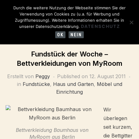
Durch die weitere Nutzung der Webseite stimmen Sie der
Verwendung von Cookies zu (u.a. für Werbung und
Zugriffsmessung). Weitere Informationen erhalten Sie in
DATENSCHUTZ
unserer Datenschutzerklärung.
OK
NEIN
Fundstück der Woche –
Bettverkleidungen von MyRoom
Erstellt von
Peggy
Published on
12. August 2011
in
Fundstücke
,
Haus und Garten
,
Möbel und
Einrichtung
Wir
überlegen
seit kurzem,
Bettverkleidung Baumhaus von
die Bettgitter
MyRoom aus Berlin