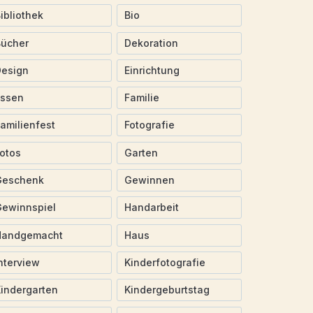
ibliothek
Bio
Bücher
Dekoration
Design
Einrichtung
Essen
Familie
amilienfest
Fotografie
otos
Garten
Geschenk
Gewinnen
ewinnspiel
Handarbeit
Handgemacht
Haus
nterview
Kinderfotografie
indergarten
Kindergeburtstag