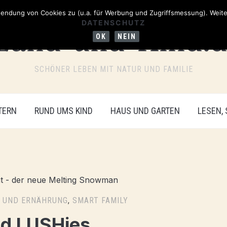
ndung von Cookies zu (u.a. für Werbung und Zugriffsmessung). Weiter
DATENSCHUTZ
OK
NEIN
SCHÖNER LEBEN MIT NATUR UND FAMILIE
TERN
RUND UMS KIND
HAUS UND GARTEN
LESEN,
 UND ERNÄHRUNG
,
SMART FAMILY
nd LUSHies