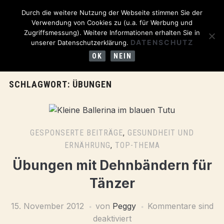
Durch die weitere Nutzung der Webseite stimmen Sie der
Verwendung von Cookies zu (u.a. für Werbung und
Zugriffsmessung). Weitere Informationen erhalten Sie in
DATENSCHUTZ
unserer Datenschutzerklärung.
OK
NEIN
SCHLAGWORT:
ÜBUNGEN
GESPONSERTE BEITRÄGE
,
GESUNDHEIT UND
ERNÄHRUNG
,
TOP-THEMA
Übungen mit Dehnbändern für
Tänzer
15. November 2012
von
Peggy
Kommentare sind
deaktiviert