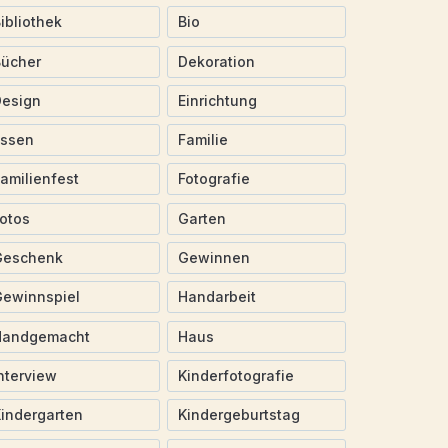
ibliothek
Bio
Bücher
Dekoration
Design
Einrichtung
Essen
Familie
amilienfest
Fotografie
otos
Garten
Geschenk
Gewinnen
ewinnspiel
Handarbeit
Handgemacht
Haus
nterview
Kinderfotografie
indergarten
Kindergeburtstag