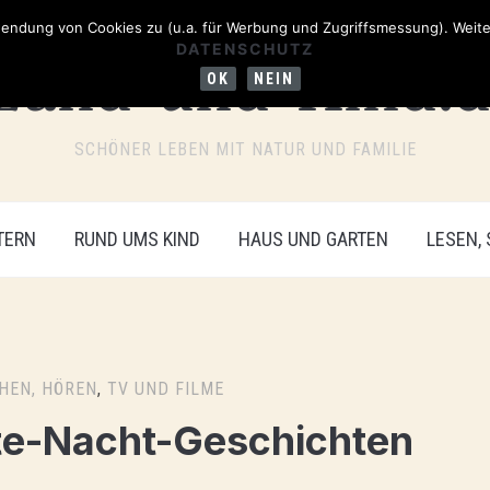
ndung von Cookies zu (u.a. für Werbung und Zugriffsmessung). Weiter
DATENSCHUTZ
OK
NEIN
SCHÖNER LEBEN MIT NATUR UND FAMILIE
TERN
RUND UMS KIND
HAUS UND GARTEN
LESEN,
EHEN, HÖREN
,
TV UND FILME
ute-Nacht-Geschichten