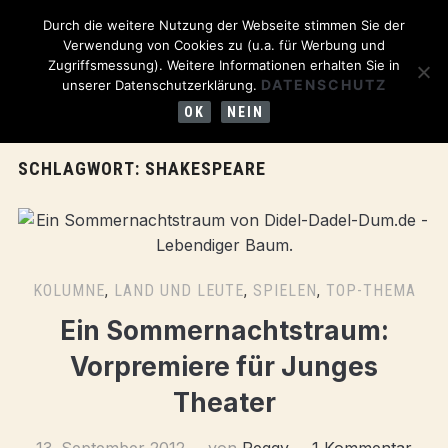
Durch die weitere Nutzung der Webseite stimmen Sie der
Verwendung von Cookies zu (u.a. für Werbung und
Zugriffsmessung). Weitere Informationen erhalten Sie in
DATENSCHUTZ
unserer Datenschutzerklärung.
OK
NEIN
SCHLAGWORT:
SHAKESPEARE
KOLUMNE
,
LAND UND LEUTE
,
SPIELEN
,
TOP-THEMA
Ein Sommernachtstraum:
Vorpremiere für Junges
Theater