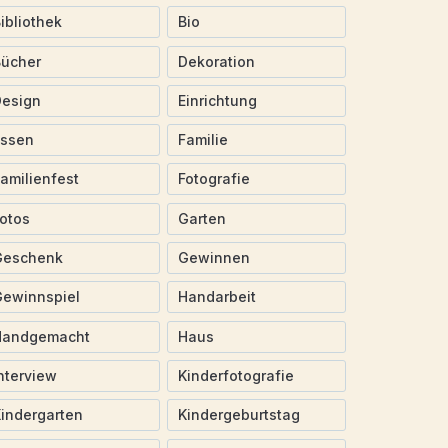
ibliothek
Bio
Bücher
Dekoration
Design
Einrichtung
Essen
Familie
amilienfest
Fotografie
otos
Garten
Geschenk
Gewinnen
ewinnspiel
Handarbeit
Handgemacht
Haus
nterview
Kinderfotografie
indergarten
Kindergeburtstag