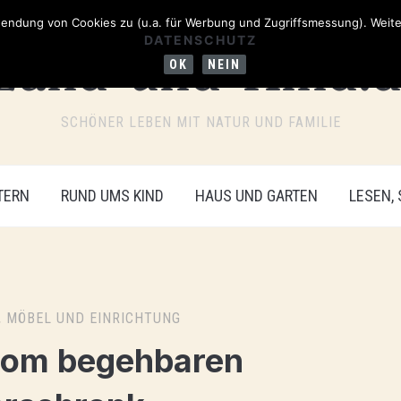
ndung von Cookies zu (u.a. für Werbung und Zugriffsmessung). Weiter
DATENSCHUTZ
OK
NEIN
SCHÖNER LEBEN MIT NATUR UND FAMILIE
TERN
RUND UMS KIND
HAUS UND GARTEN
LESEN,
,
MÖBEL UND EINRICHTUNG
vom begehbaren