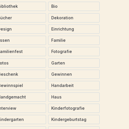
ibliothek
Bio
Bücher
Dekoration
Design
Einrichtung
Essen
Familie
amilienfest
Fotografie
otos
Garten
Geschenk
Gewinnen
ewinnspiel
Handarbeit
Handgemacht
Haus
nterview
Kinderfotografie
indergarten
Kindergeburtstag