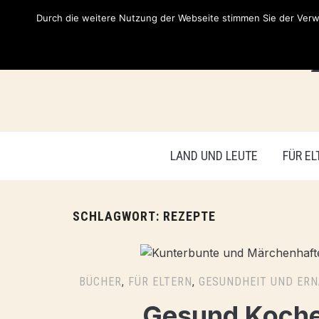
Durch die weitere Nutzung der Webseite stimmen Sie der Verwe
LAND UND LEUTE
FÜR EL
SCHLAGWORT:
REZEPTE
BÜCHER
,
FÜR ELTERN
,
GESUNDHEIT UND ER
Gesund Kochen