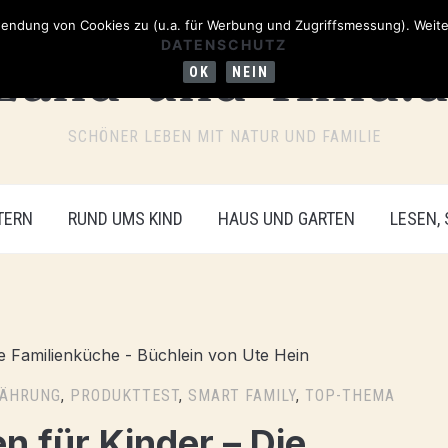
ndung von Cookies zu (u.a. für Werbung und Zugriffsmessung). Weiter
DATENSCHUTZ
OK
NEIN
SCHÖNER LEBEN MIT NATUR UND FAMILIE
TERN
RUND UMS KIND
HAUS UND GARTEN
LESEN,
NÄHRUNG
,
PRODUKTTEST
,
SMART FAMILY
,
TOP-THEMA
 für Kinder – Die