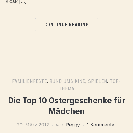
Kiosk […]
CONTINUE READING
FAMILIENFESTE
,
RUND UMS KIND
,
SPIELEN
,
TOP-
THEMA
Die Top 10 Ostergeschenke für
Mädchen
20. März 2012
von
Peggy
1 Kommentar