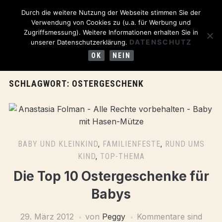
Durch die weitere Nutzung der Webseite stimmen Sie der
Verwendung von Cookies zu (u.a. für Werbung und
Zugriffsmessung). Weitere Informationen erhalten Sie in
DATENSCHUTZ
unserer Datenschutzerklärung.
OK
NEIN
SCHLAGWORT:
OSTERGESCHENK
BABY UND KLEINKIND
,
FAMILIENFESTE
,
RUND UMS
KIND
,
TOP-THEMA
Die Top 10 Ostergeschenke für
Babys
29. März 2012
von
Peggy
Kommentare sind