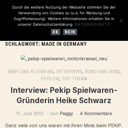
Durch die weitere Nutzung der Webseite stimmen Sie der
Verwendung von Cookies zu (u.a. für Werbung und
Zugriffsmessung). Weitere Informationen erhalten Sie in
DATENSCHUTZ
unserer Datenschutzerklärung.
OK
NEIN
SCHLAGWORT:
MADE IN GERMANY
BABY UND KLEINKIND
,
INTERVIEWS
,
RUND UMS KIND
,
SPIELEN
,
TOP-THEMA
Interview: Pekip Spielwaren-
Gründerin Heike Schwarz
11. Juni 2012
von
Peggy
4 Kommentare
Ganz viele von uns waren mit ihren Minis beim PEKiP.