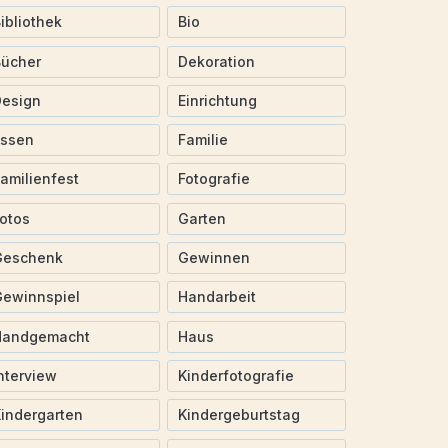
ibliothek
Bio
Bücher
Dekoration
Design
Einrichtung
Essen
Familie
amilienfest
Fotografie
otos
Garten
Geschenk
Gewinnen
ewinnspiel
Handarbeit
Handgemacht
Haus
nterview
Kinderfotografie
indergarten
Kindergeburtstag