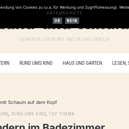
ndung von Cookies zu (u.a. für Werbung und Zugriffsmessung). Weiter
DATENSCHUTZ
OK
NEIN
SCHÖNER LEBEN MIT NATUR UND FAMILIE
TERN
RUND UMS KIND
HAUS UND GARTEN
LESEN,
RUNG
,
RUND UMS KIND
,
TOP-THEMA
indern im Badezimmer