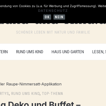
ndung von Cookies zu (u.a. für Werbung und Zugriffsmessung). Weiter
DATENSCHUTZ
OK
NEIN
SCHÖNER LEBEN MIT NATUR UND FAMILIE
TERN
RUND UMS KIND
HAUS UND GARTEN
LESEN,
ARTYS
,
RUND UMS KIND
,
TOP-THEMA
g Deko und Buffet –