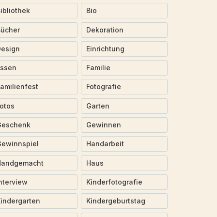
ibliothek
Bio
Bücher
Dekoration
Design
Einrichtung
Essen
Familie
amilienfest
Fotografie
otos
Garten
Geschenk
Gewinnen
ewinnspiel
Handarbeit
Handgemacht
Haus
nterview
Kinderfotografie
indergarten
Kindergeburtstag