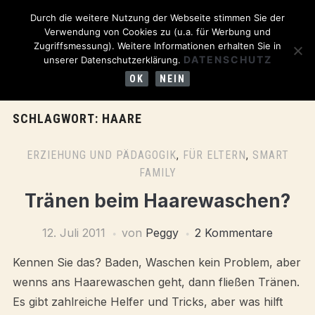
Durch die weitere Nutzung der Webseite stimmen Sie der
Verwendung von Cookies zu (u.a. für Werbung und
Zugriffsmessung). Weitere Informationen erhalten Sie in
DATENSCHUTZ
unserer Datenschutzerklärung.
OK
NEIN
SCHLAGWORT:
HAARE
ERZIEHUNG UND PÄDAGOGIK
,
FÜR ELTERN
,
SMART
FAMILY
Tränen beim Haarewaschen?
12. Juli 2011
von
Peggy
2 Kommentare
Kennen Sie das? Baden, Waschen kein Problem, aber
wenns ans Haarewaschen geht, dann fließen Tränen.
Es gibt zahlreiche Helfer und Tricks, aber was hilft