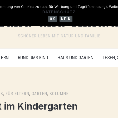
ndung von Cookies zu (u.a. für Werbung und Zugriffsmessung). Weiter
DATENSCHUTZ
OK
NEIN
SCHÖNER LEBEN MIT NATUR UND FAMILIE
TERN
RUND UMS KIND
HAUS UND GARTEN
LESEN,
IK
,
FÜR ELTERN
,
GARTEN
,
KOLUMNE
t im Kindergarten