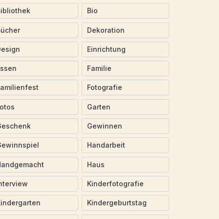
ibliothek
Bio
Bücher
Dekoration
Design
Einrichtung
Essen
Familie
amilienfest
Fotografie
otos
Garten
Geschenk
Gewinnen
ewinnspiel
Handarbeit
Handgemacht
Haus
nterview
Kinderfotografie
indergarten
Kindergeburtstag