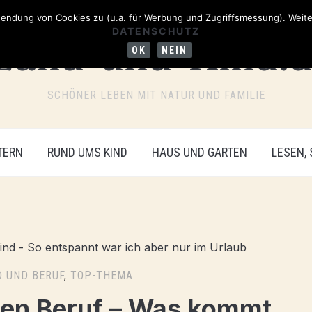
ndung von Cookies zu (u.a. für Werbung und Zugriffsmessung). Weiter
DATENSCHUTZ
OK
NEIN
SCHÖNER LEBEN MIT NATUR UND FAMILIE
TERN
RUND UMS KIND
HAUS UND GARTEN
LESEN,
D UND BERUF
,
TOP-THEMA
 den Beruf – Was kommt