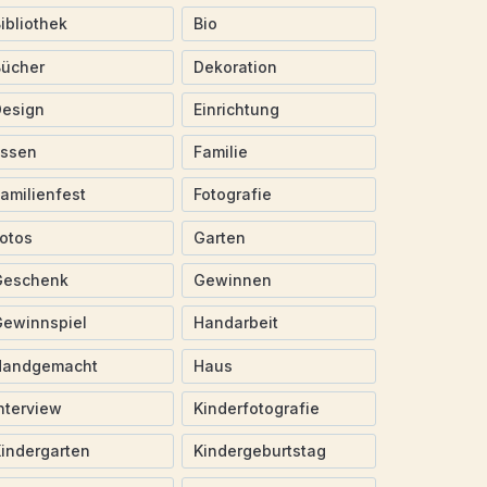
ibliothek
Bio
Bücher
Dekoration
Design
Einrichtung
Essen
Familie
amilienfest
Fotografie
otos
Garten
Geschenk
Gewinnen
ewinnspiel
Handarbeit
Handgemacht
Haus
nterview
Kinderfotografie
indergarten
Kindergeburtstag