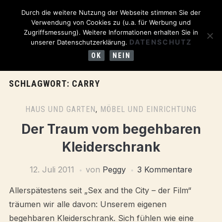
Durch die weitere Nutzung der Webseite stimmen Sie der
Verwendung von Cookies zu (u.a. für Werbung und
Zugriffsmessung). Weitere Informationen erhalten Sie in
DATENSCHUTZ
unserer Datenschutzerklärung.
OK
NEIN
SCHLAGWORT:
CARRY
HAUS UND GARTEN
,
MÖBEL UND EINRICHTUNG
Der Traum vom begehbaren
Kleiderschrank
12. Juli 2011
von
Peggy
3 Kommentare
Allerspätestens seit „Sex and the City – der Film“
träumen wir alle davon: Unserem eigenen
begehbaren Kleiderschrank. Sich fühlen wie eine