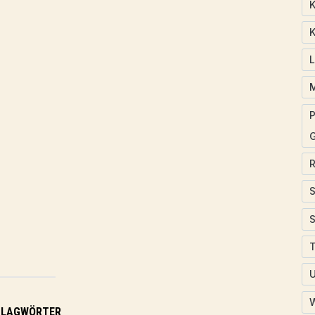
K
K
P
T
HLAGWÖRTER