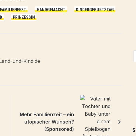
FAMILIENFEST
HANDGEMACHT
KINDERGEBURTSTAG
D
PRINZESSIN
Land-und-Kind.de
Mehr Familienzeit – ein
utopischer Wunsch?
(Sponsored)
S