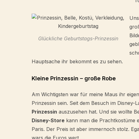
T
Uns
gro
Bild
Glückliche Geburtstags-Prinzessin
gebl
scho
Hauptsache ihr bekommt es zu sehen.
Kleine Prinzessin – große Robe
Am Wichtigsten war für meine Maus ihr eige
Prinzessin sein. Seit dem Besuch im Disney-La
Prinzessin
auszusehen hat. Und sie wollte Bel
Disney-Store
kann man die Prachtkostüme er
Paris. Der Preis ist aber immernoch stolz. Eg
wars die Euros wert …