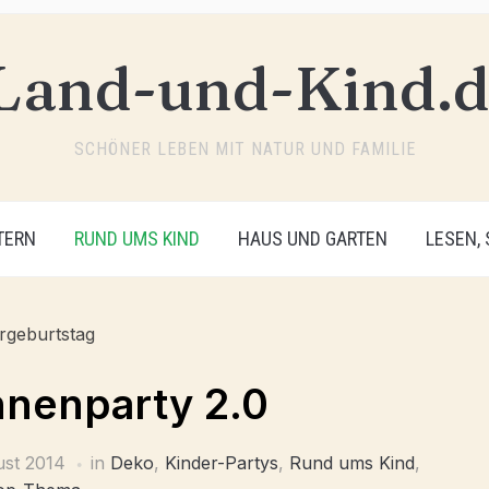
SCHÖNER LEBEN MIT NATUR UND FAMILIE
TERN
RUND UMS KIND
HAUS UND GARTEN
LESEN,
nnenparty 2.0
ust 2014
in
Deko
,
Kinder-Partys
,
Rund ums Kind
,