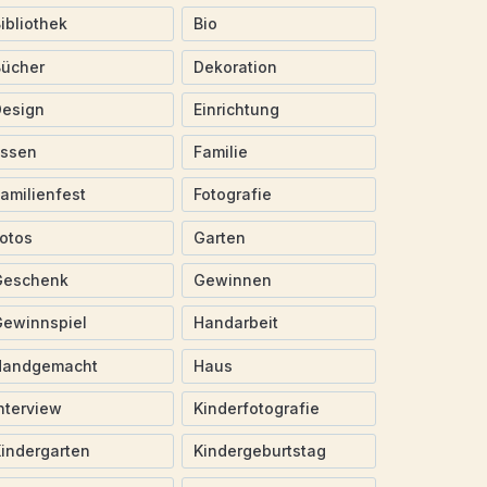
ibliothek
Bio
Bücher
Dekoration
Design
Einrichtung
Essen
Familie
amilienfest
Fotografie
otos
Garten
Geschenk
Gewinnen
ewinnspiel
Handarbeit
Handgemacht
Haus
nterview
Kinderfotografie
indergarten
Kindergeburtstag