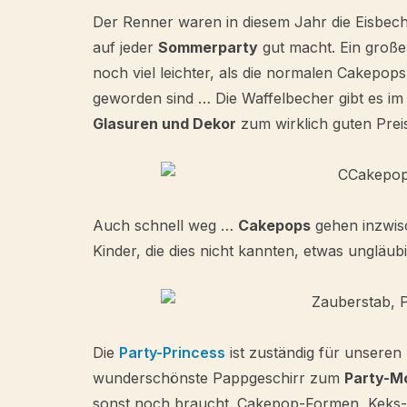
Der Renner waren in diesem Jahr die Eisbech
auf jeder
Sommerparty
gut macht. Ein großer
noch viel leichter, als die normalen Cakepops.
geworden sind … Die Waffelbecher gibt es im 
Glasuren und Dekor
zum wirklich guten Preis
Auch schnell weg …
Cakepops
gehen inzwisc
Kinder, die dies nicht kannten, etwas unglä
Die
Party-Princess
ist zuständig für unseren
wunderschönste Pappgeschirr zum
Party-M
sonst noch braucht. Cakepop-Formen, Keks-