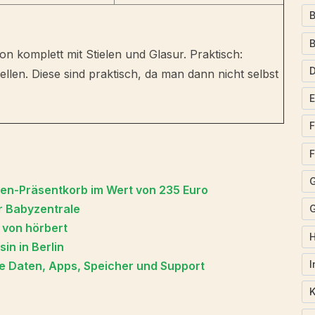
B
on komplett mit Stielen und Glasur. Praktisch:
llen. Diese sind praktisch, da man dann nicht selbst
F
F
lien-Präsentkorb im Wert von 235 Euro
r Babyzentrale
G
r von hörbert
in in Berlin
I
e Daten, Apps, Speicher und Support
K