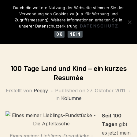
Durch die weitere Nutzung der Webseite stimmen Sie der
Verwendung von Cookies zu (u.a. für Werbung und
Zugriffsmessung). Weitere Informationen erhalten Sie in
DATENSCHUTZ
unserer Datenschutzerklärung.
OK
NEIN
100 Tage Land und Kind – ein kurzes
Resumée
Erstellt von
Peggy
Published on
27. Oktober 2011
in
Kolumne
Seit 100
Tagen
gibt
es jetzt mein
Eines meiner Lieblings-Fundstücke -