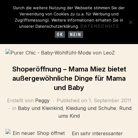
Durch die weitere Nutzung der Webseite stimmen Sie der
Verwendung von Cookies zu (u.a. für Werbung und
Zugriffsmessung). Weitere Informationen erhalten Sie in
DATENSCHUTZ
unserer Datenschutzerklärung.
OK
NEIN
Shoperöffnung – Mama Miez bietet
außergewöhnliche Dinge für Mama
und Baby
Erstellt von
Peggy
Published on
1. September 2011
in
Baby und Kleinkind
,
Kleidung und Schuhe
,
Rund
ums Kind
Ein sehr interessanter