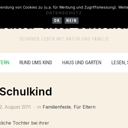
ndung von Cookies zu (u.a. für Werbung und Zugriffsmessung). Weiter
DATENSCHUTZ
OK
NEIN
SCHÖNER LEBEN MIT NATUR UND FAMILIE
TERN
RUND UMS KIND
HAUS UND GARTEN
LESEN,
Schulkind
2. August 2011
in
Familienfeste
,
Für Eltern