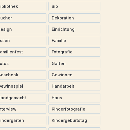
ibliothek
Bio
Bücher
Dekoration
Design
Einrichtung
Essen
Familie
amilienfest
Fotografie
otos
Garten
Geschenk
Gewinnen
ewinnspiel
Handarbeit
Handgemacht
Haus
nterview
Kinderfotografie
indergarten
Kindergeburtstag