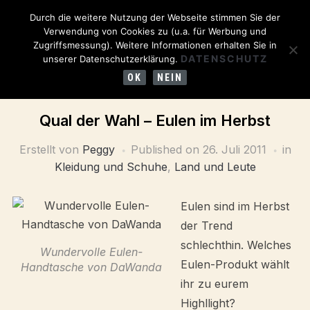
Durch die weitere Nutzung der Webseite stimmen Sie der
Verwendung von Cookies zu (u.a. für Werbung und
Zugriffsmessung). Weitere Informationen erhalten Sie in
DATENSCHUTZ
unserer Datenschutzerklärung.
OK
NEIN
Qual der Wahl – Eulen im Herbst
Erstellt von
Peggy
Published on
26. Juli 2011
in
Kleidung und Schuhe
,
Land und Leute
Eulen sind im Herbst
der Trend
schlechthin. Welches
Wundervolle Eulen-
Eulen-Produkt wählt
Handtasche von DaWanda
ihr zu eurem
Highllight?