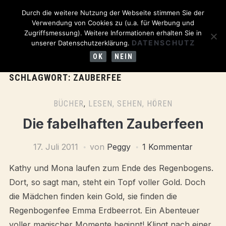
Durch die weitere Nutzung der Webseite stimmen Sie der
Verwendung von Cookies zu (u.a. für Werbung und
Zugriffsmessung). Weitere Informationen erhalten Sie in
DATENSCHUTZ
unserer Datenschutzerklärung.
OK
NEIN
SCHLAGWORT:
ZAUBERFEE
BÜCHER
,
LESEN, SEHEN, HÖREN
Die fabelhaften Zauberfeen
17. Juli 2011
von
Peggy
1 Kommentar
Kathy und Mona laufen zum Ende des Regenbogens.
Dort, so sagt man, steht ein Topf voller Gold. Doch
die Mädchen finden kein Gold, sie finden die
Regenbogenfee Emma Erdbeerrot. Ein Abenteuer
voller magischer Momente beginnt! Klingt nach einer