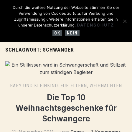
Durch die weitere Nutzung der Webseite stimmen Sie der
Verwendung von Cookies zu (u.a. für Werbung und
Zugriffsmessung). Weitere Informationen erhalten Sie in
DATENSCHUTZ
unserer Datenschutzerklärung.
OK
NEIN
SCHLAGWORT:
SCHWANGER
BABY UND KLEINKIND
,
FÜR ELTERN
,
WEIHNACHTEN
Die Top 10
Weihnachtsgeschenke für
Schwangere