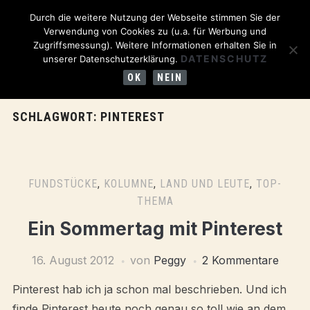
Durch die weitere Nutzung der Webseite stimmen Sie der
Verwendung von Cookies zu (u.a. für Werbung und
Zugriffsmessung). Weitere Informationen erhalten Sie in
DATENSCHUTZ
unserer Datenschutzerklärung.
OK
NEIN
SCHLAGWORT:
PINTEREST
FUNDSTÜCKE
,
KOLUMNE
,
LAND UND LEUTE
,
TOP-
THEMA
Ein Sommertag mit Pinterest
16. August 2012
von
Peggy
2 Kommentare
Pinterest hab ich ja schon mal beschrieben. Und ich
finde Pinterest heute noch genau so toll wie an dem