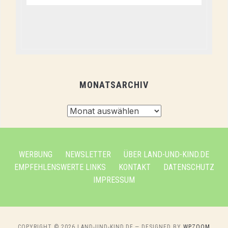
MONATSARCHIV
Monatsarchiv
WERBUNG
NEWSLETTER
ÜBER LAND-UND-KIND.DE
EMPFEHLENSWERTE LINKS
KONTAKT
DATENSCHUTZ
IMPRESSUM
COPYRIGHT © 2026 LAND-UND-KIND.DE
— DESIGNED BY
WPZOOM